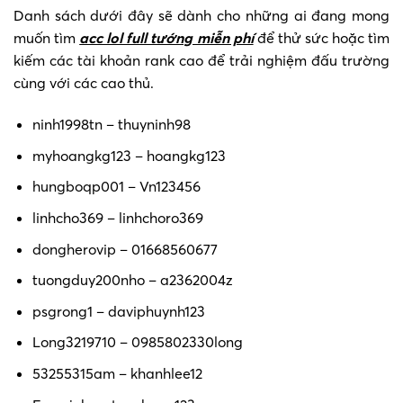
Danh sách dưới đây sẽ dành cho những ai đang mong
muốn tìm
acc lol full tướng miễn phí
để thử sức hoặc tìm
kiếm các tài khoản rank cao để trải nghiệm đấu trường
cùng với các cao thủ.
ninh1998tn – thuyninh98
myhoangkg123 – hoangkg123
hungboqp001 – Vn123456
linhcho369 – linhchoro369
dongherovip – 01668560677
tuongduy200nho – a2362004z
psgrong1 – daviphuynh123
Long3219710 – 0985802330long
53255315am – khanhlee12