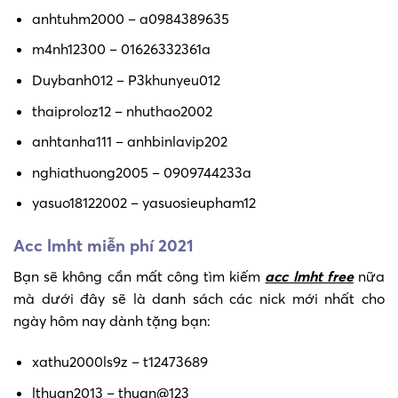
anhtuhm2000 – a0984389635
m4nh12300 – 01626332361a
Duybanh012 – P3khunyeu012
thaiproloz12 – nhuthao2002
anhtanha111 – anhbinlavip202
nghiathuong2005 – 0909744233a
yasuo18122002 – yasuosieupham12
Acc lmht miễn phí 2021
Bạn sẽ không cần mất công tìm kiếm
acc lmht fre
e
nữa
mà dưới đây sẽ là danh sách các nick mới nhất cho
ngày hôm nay dành tặng bạn:
xathu2000ls9z – t12473689
lthuan2013 – thuan@123