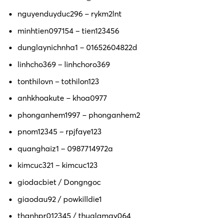
nguyenduyduc296 – rykm2lnt
minhtien097154 – tien123456
dunglaynichnha1 – 01652604822d
linhcho369 – linhchoro369
tonthilovn – tothilon123
anhkhoakute – khoa0977
phonganhem1997 – phonganhem2
pnom12345 – rpjfaye123
quanghaiz1 – 0987714972a
kimcuc321 – kimcuc123
giodacbiet / Dongngoc
giaodau92 / powkilldie1
thanhpr012345 / thualamay064