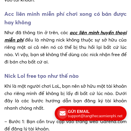
Acc liên minh miễn phí chơi xong có bán được
hay không
Như đã thông tin ở trên, các
acc liên minh huyền thoại
miễn phí
đều là những nick không thuộc sự sở hữu của
riêng một ai cả nên nó có thể bị thu hồi lại bất cứ lúc
nào. Vì vậy, bạn sẽ không thể dùng các nick nhận free để
đi bán cho bất cứ ai.
Nick Lol free tạo như thế nào
Khi là một người chơi LoL, bạn nên sở hữu một tài khoản
cho riêng mình để không bị lấy đi bất cứ lúc nào. Dưới
đây là các bước hướng dẫn bạn đăng ký tài khoản
nhanh chóng nhất.
GỬI EMAIL
support@tangthecaomienphi.net
– Bước 1: Bạn cần truy cập vào trang web Garena.com
để đăng lý tài khoản.