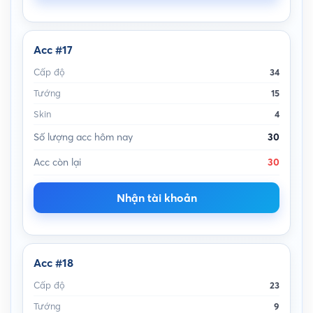
Acc #17
Cấp độ
34
Tướng
15
Skin
4
Số lượng acc hôm nay
30
Acc còn lại
30
Nhận tài khoản
Acc #18
Cấp độ
23
Tướng
9