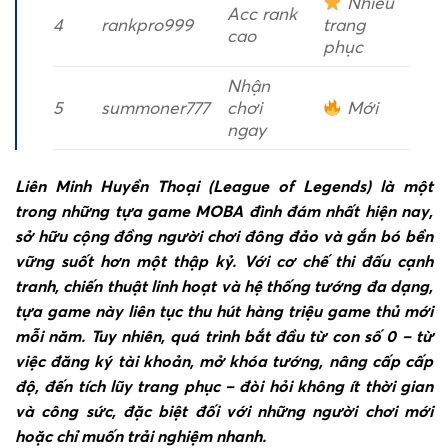
Nhiều
Acc rank
4
rankpro999
trang
cao
phục
Nhận
5
summoner777
chơi
Mới
ngay
Liên Minh Huyền Thoại (League of Legends) là một
trong những tựa game MOBA đình đám nhất hiện nay,
sở hữu cộng đồng người chơi đông đảo và gắn bó bền
vững suốt hơn một thập kỷ. Với cơ chế thi đấu cạnh
tranh, chiến thuật linh hoạt và hệ thống tướng đa dạng,
tựa game này liên tục thu hút hàng triệu game thủ mới
mỗi năm. Tuy nhiên, quá trình bắt đầu từ con số 0 – từ
việc đăng ký tài khoản, mở khóa tướng, nâng cấp cấp
độ, đến tích lũy trang phục – đòi hỏi không ít thời gian
và công sức, đặc biệt đối với những người chơi mới
hoặc chỉ muốn trải nghiệm nhanh.