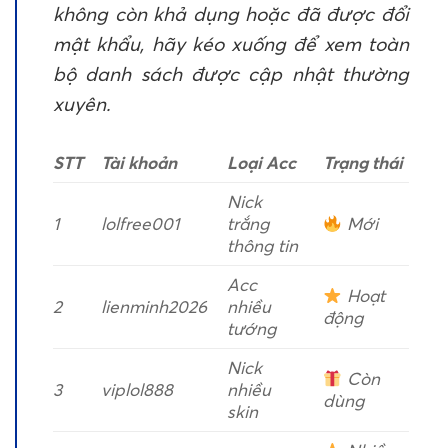
không còn khả dụng hoặc đã được đổi
mật khẩu, hãy kéo xuống để xem toàn
bộ danh sách được cập nhật thường
xuyên.
STT
Tài khoản
Loại Acc
Trạng thái
Nick
1
lolfree001
trắng
Mới
thông tin
Acc
Hoạt
2
lienminh2026
nhiều
động
tướng
Nick
Còn
3
viplol888
nhiều
dùng
skin