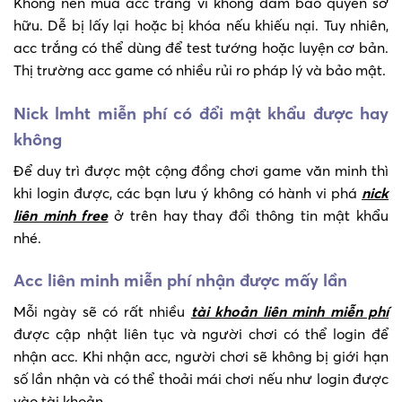
Không nên mua acc trắng vì không đảm bảo quyền sở
hữu. Dễ bị lấy lại hoặc bị khóa nếu khiếu nại. Tuy nhiên,
acc trắng có thể dùng để test tướng hoặc luyện cơ bản.
Thị trường acc game có nhiều rủi ro pháp lý và bảo mật.
Nick lmht miễn phí có đổi mật khẩu được hay
không
Để duy trì được một cộng đồng chơi game văn minh thì
khi login được, các bạn lưu ý không có hành vi phá
nick
liên minh free
ở trên hay thay đổi thông tin mật khẩu
nhé.
Acc liên minh miễn phí nhận được mấy lần
Mỗi ngày sẽ có rất nhiều
tài khoản liên minh miễn phí
được cập nhật liên tục và người chơi có thể login để
nhận acc. Khi nhận acc, người chơi sẽ không bị giới hạn
số lần nhận và có thể thoải mái chơi nếu như login được
vào tài khoản.