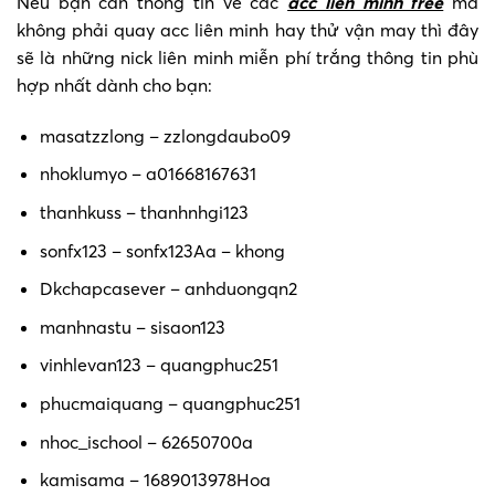
Nếu bạn cần thông tin về các
acc liên minh free
mà
không phải quay acc liên minh hay thử vận may thì đây
sẽ là những nick liên minh miễn phí trắng thông tin phù
hợp nhất dành cho bạn:
masatzzlong – zzlongdaubo09
nhoklumyo – a01668167631
thanhkuss – thanhnhgi123
sonfx123 – sonfx123Aa – khong
Dkchapcasever – anhduongqn2
manhnastu – sisaon123
vinhlevan123 – quangphuc251
phucmaiquang – quangphuc251
nhoc_ischool – 62650700a
kamisama – 1689013978Hoa