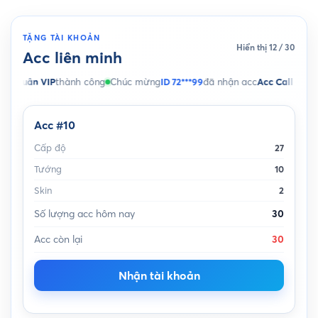
TẶNG TÀI KHOẢN
Hiển thị 12 / 30
Acc liên minh
IP
thành công
Chúc mừng
ID 72***99
đã nhận acc
Acc Call of Duty Mobile
t
Acc #10
Cấp độ
27
Tướng
10
Skin
2
Số lượng acc hôm nay
30
Acc còn lại
30
Nhận tài khoản