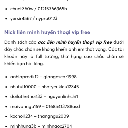
chuot360w / 01215366965h
yersir4567 / nypro0123
Nick liên minh huyền thoại vip free
Danh sách các
acc liên minh huyền thoại vip free
dưới
đây chắc chắn sẽ không khiến anh em thất vọng. Các tài
khoản này là full tướng, thứ hạng cao chắc chắn sẽ
khiến bạn hài lòng.
anhlaprodk12 – giangoscar1998
nhutui10000 – nhatyeukieu12345
doilathethoi133 – nguyenlinhchi1
maivanngu159 – 01685413788asd
kochoi1234 – thangngu2009
minhhung3b – minhngoc2704