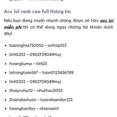
Acc lol rank cao full thông tin
Nếu bạn đang muốn nhanh chóng được sở hữu
acc lol
miễn phí
thì có thể dùng ngay những tài khoản dưới
đây!
tuannghia750052 – anhvip123
tin10203 – 0902759049Huy
hoangtuma – tin123
letrongtoan147 – toan0123456789
tin10203 – 0902759049Huy
thaiproloz12 – nhuthao2002
Doandactuan – tuandoandac123
hoanghon9xy – nhansam1