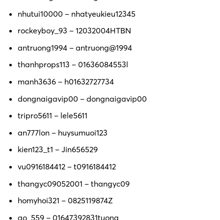
nhutui10000 – nhatyeukieu12345
rockeyboy_93 – 12032004HTBN
antruong1994 – antruong@1994
thanhprops113 – 01636084553l
manh3636 – h01632727734
dongnaigavip00 – dongnaigavip00
tripro5611 – lele5611
an777lon – huysumuoi123
kien123_t1 – Jin656529
vu0916184412 – t0916184412
thangyc09052001 – thangyc09
homyhoi321 – 0825119874Z
go_559 – 01647392831tuong