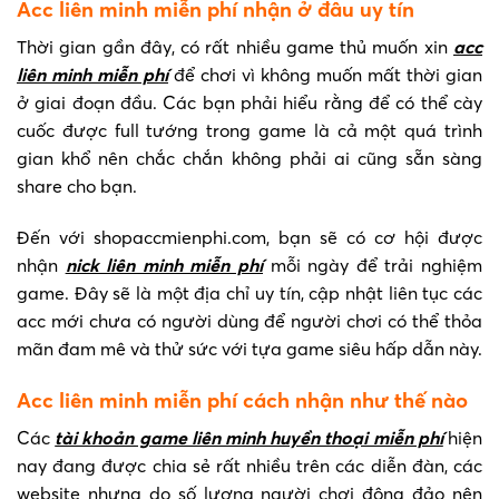
Acc liên minh miễn phí nhận ở đâu uy tín
Thời gian gần đây, có rất nhiều game thủ muốn xin
acc
liên minh miễn phí
để chơi vì không muốn mất thời gian
ở giai đoạn đầu. Các bạn phải hiểu rằng để có thể cày
cuốc được full tướng trong game là cả một quá trình
gian khổ nên chắc chắn không phải ai cũng sẵn sàng
share cho bạn.
Đến với shopaccmienphi.com, bạn sẽ có cơ hội được
nhận
nick liên minh miễn phí
mỗi ngày để trải nghiệm
game. Đây sẽ là một địa chỉ uy tín, cập nhật liên tục các
acc mới chưa có người dùng để người chơi có thể thỏa
mãn đam mê và thử sức với tựa game siêu hấp dẫn này.
Acc liên minh miễn phí cách nhận như thế nào
Các
tài khoản game liên minh huyền thoại miễn phí
hiện
nay đang được chia sẻ rất nhiều trên các diễn đàn, các
website nhưng do số lượng người chơi đông đảo nên