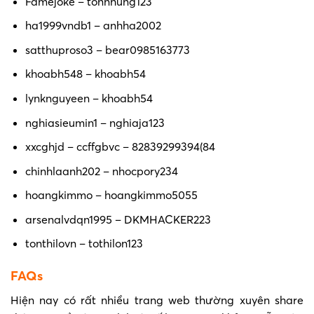
Famejoke – tonnhung123
ha1999vndb1 – anhha2002
satthuproso3 – bear0985163773
khoabh548 – khoabh54
lynknguyeen – khoabh54
nghiasieumin1 – nghiaja123
xxcghjd – ccffgbvc – 82839299394(84
chinhlaanh202 – nhocpory234
hoangkimmo – hoangkimmo5055
arsenalvdqn1995 – DKMHACKER223
tonthilovn – tothilon123
FAQs
Hiện nay có rất nhiều trang web thường xuyên share