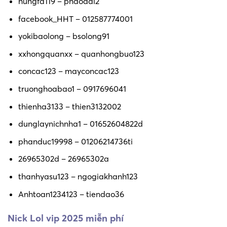
hungfa119 – phaodai2
facebook_HHT – 012587774001
yokibaolong – bsolong91
xxhongquanxx – quanhongbuo123
concac123 – mayconcac123
truonghoabao1 – 0917696041
thienha3133 – thien3132002
dunglaynichnha1 – 01652604822d
phanduc19998 – 01206214736ti
26965302d – 26965302a
thanhyasu123 – ngogiakhanh123
Anhtoan1234123 – tiendao36
Nick Lol vip 2025 miễn phí