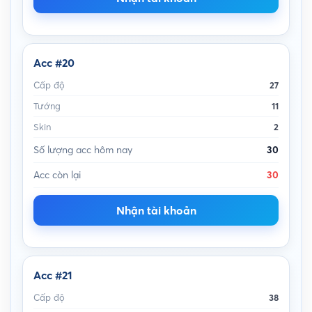
Acc #20
Cấp độ
27
Tướng
11
Skin
2
Số lượng acc hôm nay
30
Acc còn lại
30
Nhận tài khoản
Acc #21
Cấp độ
38