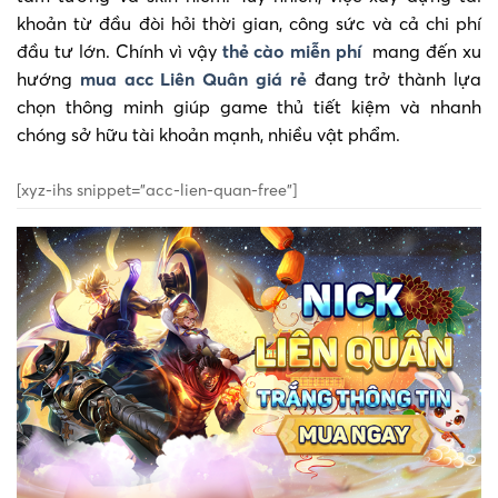
khoản từ đầu đòi hỏi thời gian, công sức và cả chi phí
đầu tư lớn. Chính vì vậy
thẻ cào miễn phí
mang đến xu
hướng
mua acc Liên Quân giá rẻ
đang trở thành lựa
chọn thông minh giúp game thủ tiết kiệm và nhanh
chóng sở hữu tài khoản mạnh, nhiều vật phẩm.
[xyz-ihs snippet=”acc-lien-quan-free”]