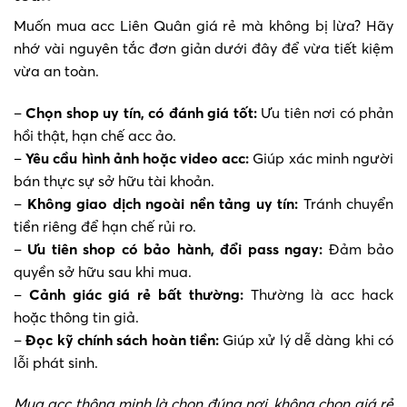
Muốn mua acc Liên Quân giá rẻ mà không bị lừa? Hãy
nhớ vài nguyên tắc đơn giản dưới đây để vừa tiết kiệm
vừa an toàn.
–
Chọn shop uy tín, có đánh giá tốt:
Ưu tiên nơi có phản
hồi thật, hạn chế acc ảo.
–
Yêu cầu hình ảnh hoặc video acc:
Giúp xác minh người
bán thực sự sở hữu tài khoản.
–
Không giao dịch ngoài nền tảng uy tín:
Tránh chuyển
tiền riêng để hạn chế rủi ro.
–
Ưu tiên shop có bảo hành, đổi pass ngay:
Đảm bảo
quyền sở hữu sau khi mua.
–
Cảnh giác giá rẻ bất thường:
Thường là acc hack
hoặc thông tin giả.
–
Đọc kỹ chính sách hoàn tiền:
Giúp xử lý dễ dàng khi có
lỗi phát sinh.
Mua acc thông minh là chọn đúng nơi, không chọn giá rẻ