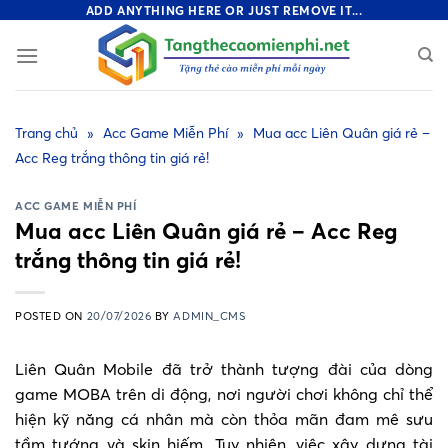
Skip
ADD ANYTHING HERE OR JUST REMOVE IT...
to
content
Trang chủ
»
Acc Game Miễn Phí
»
Mua acc Liên Quân giá rẻ –
Acc Reg trắng thông tin giá rẻ!
ACC GAME MIỄN PHÍ
Mua acc Liên Quân giá rẻ – Acc Reg
trắng thông tin giá rẻ!
POSTED ON
20/07/2026
BY
ADMIN_CMS
Liên Quân Mobile đã trở thành tượng đài của dòng
game MOBA trên di động, nơi người chơi không chỉ thể
hiện kỹ năng cá nhân mà còn thỏa mãn đam mê sưu
tầm tướng và skin hiếm. Tuy nhiên, việc xây dựng tài