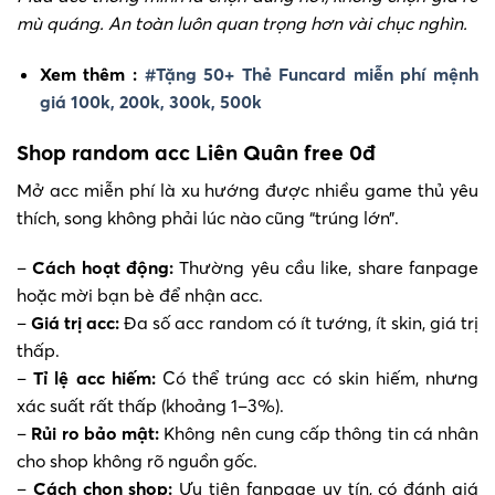
mù quáng. An toàn luôn quan trọng hơn vài chục nghìn.
Xem thêm :
#Tặng 50+ Thẻ Funcard miễn phí mệnh
giá 100k, 200k, 300k, 500k
Shop random acc Liên Quân free 0đ
Mở acc miễn phí là xu hướng được nhiều game thủ yêu
thích, song không phải lúc nào cũng “trúng lớn”.
–
Cách hoạt động:
Thường yêu cầu like, share fanpage
hoặc mời bạn bè để nhận acc.
–
Giá trị acc:
Đa số acc random có ít tướng, ít skin, giá trị
thấp.
–
Tỉ lệ acc hiếm:
Có thể trúng acc có skin hiếm, nhưng
xác suất rất thấp (khoảng 1–3%).
–
Rủi ro bảo mật:
Không nên cung cấp thông tin cá nhân
cho shop không rõ nguồn gốc.
–
Cách chọn shop:
Ưu tiên fanpage uy tín, có đánh giá