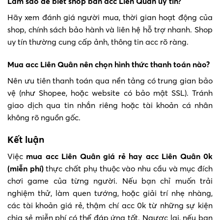
Làm sao để biết shop bán acc Liên Quân uy tín?
Hãy xem đánh giá người mua, thời gian hoạt động của
shop, chính sách bảo hành và liên hệ hỗ trợ nhanh. Shop
uy tín thường cung cấp ảnh, thông tin acc rõ ràng.
Mua acc Liên Quân nên chọn hình thức thanh toán nào?
Nên ưu tiên thanh toán qua nền tảng có trung gian bảo
vệ (như Shopee, hoặc website có bảo mật SSL). Tránh
giao dịch qua tin nhắn riêng hoặc tài khoản cá nhân
không rõ nguồn gốc.
Kết luận
Việc
mua acc Liên Quân giá rẻ hay acc Liên Quân 0k
(miễn phí)
thực chất phụ thuộc vào nhu cầu và mục đích
chơi game của từng người. Nếu bạn chỉ muốn trải
nghiệm thử, làm quen tướng, hoặc giải trí nhẹ nhàng,
các tài khoản giá rẻ, thậm chí acc 0k từ những sự kiện
chia sẻ miễn phí có thể đáp ứng tốt. Ngược lại, nếu bạn