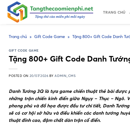
Skip
to
TRANG CHỦ
content
Trang chủ
»
Gift Code Game
»
Tặng 800+ Gift Code Danh Tư
GIFT CODE GAME
Tặng 800+ Gift Code Danh Tướn
POSTED ON
20/07/2026
BY
ADMIN_CMS
Danh Tướng 3Q là tựa game chiến thuật thẻ bài được ph
những trận chiến kinh điển giữa Ngụy – Thục – Ngô. V
phong phú và đồ họa được đầu tư chi tiết, Danh Tướng
sẽ có cơ hội sở hữu và điều khiển các danh tướng huy
thuật đỉnh cao, đậm chất dàn trận cổ điển.