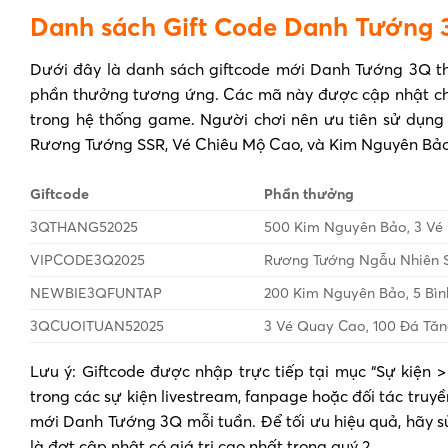
Danh sách Gift Code Danh Tướng 3
Dưới đây là danh sách giftcode mới Danh Tướng 3Q th
phần thưởng tương ứng. Các mã này được cập nhật chí
trong hệ thống game. Người chơi nên ưu tiên sử dụng 
Rương Tướng SSR, Vé Chiêu Mộ Cao, và Kim Nguyên Bảo
Giftcode
Phần thưởng
3QTHANG52025
500 Kim Nguyên Bảo, 3 Vé
VIPCODE3Q2025
Rương Tướng Ngẫu Nhiên S
NEWBIE3QFUNTAP
200 Kim Nguyên Bảo, 5 Bìn
3QCUOITUAN52025
3 Vé Quay Cao, 100 Đá Tă
Lưu ý: Giftcode được nhập trực tiếp tại mục “Sự kiện
trong các sự kiện livestream, fanpage hoặc đối tác truy
mới Danh Tướng 3Q mỗi tuần. Để tối ưu hiệu quả, hãy s
là đợt cập nhật có giá trị cao nhất trong quý 2.