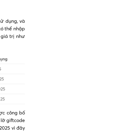
sử dụng, và
có thể nhập
giá trị như
dụng
5
25
025
025
ược công bố
lỡ giftcode
2025 vì đây