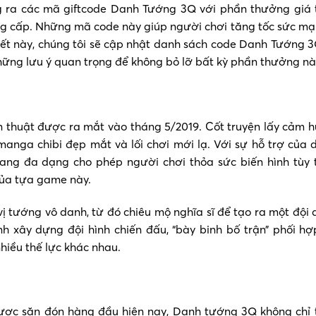
g ra các mã giftcode Danh Tướng 3Q với phần thưởng giá 
ng cấp. Những mã code này giúp người chơi tăng tốc sức mạn
 viết này, chúng tôi sẽ cập nhật danh sách code Danh Tướng 
hững lưu ý quan trọng để không bỏ lỡ bất kỳ phần thưởng nà
n thuật được ra mắt vào tháng 5/2019. Cốt truyện lấy cảm h
manga chibi đẹp mắt và lối chơi mới lạ. Với sự hỗ trợ của
rang đa dạng cho phép người chơi thỏa sức biến hình tùy 
của tựa game này.
 tướng vô danh, từ đó chiêu mộ nghĩa sĩ để tạo ra một đội 
h xây dựng đội hình chiến đấu, “bày binh bố trận” phối h
hiều thế lực khác nhau.
được săn đón hàng đầu hiện nay, Danh tướng 3Q không chỉ 