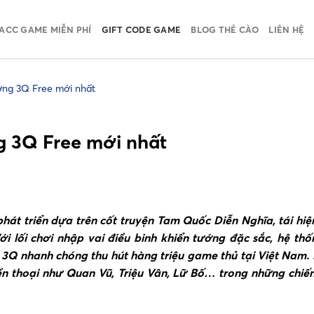
ACC GAME MIỄN PHÍ
GIFT CODE GAME
BLOG THẺ CÀO
LIÊN HỆ
ớng 3Q Free mới nhất
g 3Q Free mới nhất
át triển dựa trên cốt truyện Tam Quốc Diễn Nghĩa, tái hiệ
ới lối chơi nhập vai điều binh khiển tướng đặc sắc, hệ th
 3Q nhanh chóng thu hút hàng triệu game thủ tại Việt Nam.
ền thoại như Quan Vũ, Triệu Vân, Lữ Bố… trong những chiến