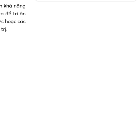
ện khả năng
 để tri ân
ức hoặc các
trị.