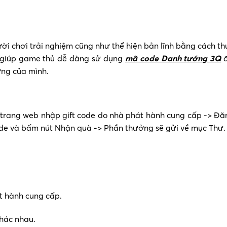
ời chơi trải nghiệm cũng như thể hiện bản lĩnh bằng cách th
n giúp game thủ dễ dàng sử dụng
mã code Danh tướng 3Q
đ
ớng của mình.
rang web nhập gift code do nhà phát hành cung cấp -> Đă
de và bấm nút Nhận quà -> Phần thưởng sẽ gửi về mục Thư.
át hành cung cấp.
hác nhau.