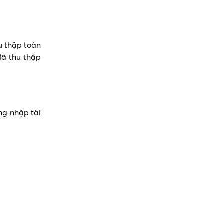
u thập toàn
ã thu thập
ng nhập tài