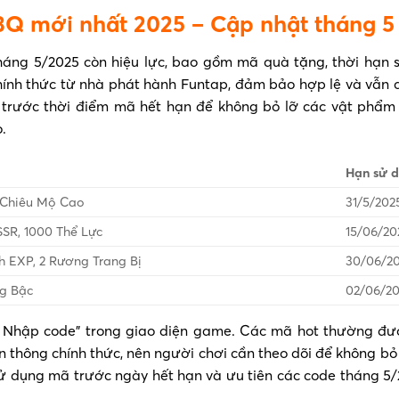
Q mới nhất 2025 – Cập nhật tháng 5
áng 5/2025 còn hiệu lực, bao gồm mã quà tặng, thời hạn 
nh thức từ nhà phát hành Funtap, đảm bảo hợp lệ và vẫn 
trước thời điểm mã hết hạn để không bỏ lỡ các vật phẩm 
.
Hạn sử 
 Chiêu Mộ Cao
31/5/202
SR, 1000 Thể Lực
15/06/20
h EXP, 2 Rương Trang Bị
30/06/2
ng Bậc
02/06/2
 > Nhập code” trong giao diện game. Các mã hot thường đ
ền thông chính thức, nên người chơi cần theo dõi để không bỏ 
ử dụng mã trước ngày hết hạn và ưu tiên các code tháng 5/