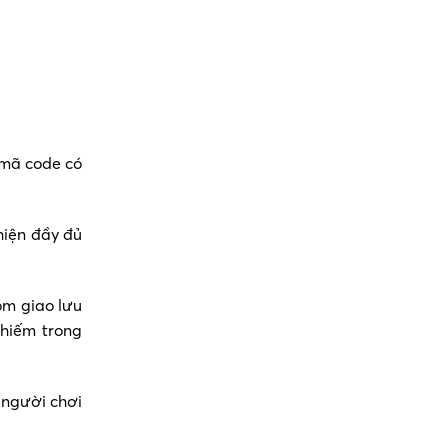
 mã code có
hiện đầy đủ
óm giao lưu
 hiếm trong
 người chơi