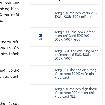
trị như Kim
h đội hình,
Tặng 50+ thẻ cào Vcoin VTC
3Q mới nhất
100k, 200k, 500k miễn phí
o.
Tặng 500+ thẻ cào Garena
21
miễn phí Card 50K 100K,
Jul
200K, 500K Free
ứng từ tiểu
 dàn Thú Cơ
Tặng +250 thẻ cào Zing miễn
thích thành
phí mệnh giá 50K, 100K,
200K, 500K
Tặng 30+ Thẻ cào điện thoại
quân có thế
Vinaphone 500K miễn phí,
ợp các danh
Free card
Tặng 50+ thẻ cào điện thoại
Vinaphone 200K miễn phí,
Free card SLL
thu hút các