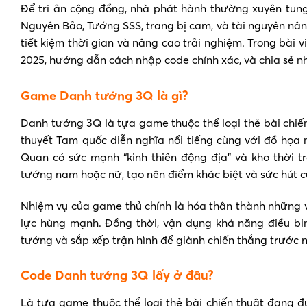
Để tri ân cộng đồng, nhà phát hành thường xuyên tun
Nguyên Bảo, Tướng SSS, trang bị cam, và tài nguyên nâ
tiết kiệm thời gian và nâng cao trải nghiệm. Trong bài
2025, hướng dẫn cách nhập code chính xác, và chia sẻ n
Game Danh tướng 3Q là gì?
Danh tướng 3Q là tựa game thuộc thể loại thẻ bài chiế
thuyết Tam quốc diễn nghĩa nổi tiếng cùng với đồ họa 
Quan có sức mạnh “kinh thiên động địa” và kho thời t
tướng nam hoặc nữ, tạo nên điểm khác biệt và sức hút 
Nhiệm vụ của game thủ chính là hóa thân thành những vị
lực hùng mạnh. Đồng thời, vận dụng khả năng điều bin
tướng và sắp xếp trận hình để giành chiến thắng trước n
Code Danh tướng 3Q lấy ở đâu?
Là tựa game thuộc thể loại thẻ bài chiến thuật đang 