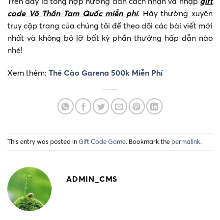
Trên đây là tổng hợp hướng dẫn cách nhận và nhập
gift
code Võ Thần Tam Quốc miễn phí
. Hãy thường xuyên
truy cập trang của chúng tôi để theo dõi các bài viết mới
nhất và không bỏ lỡ bất kỳ phần thưởng hấp dẫn nào
nhé!
Xem thêm:
Thẻ Cào Garena 500k Miễn Phí
This entry was posted in
Gift Code Game
. Bookmark the
permalink
.
ADMIN_CMS