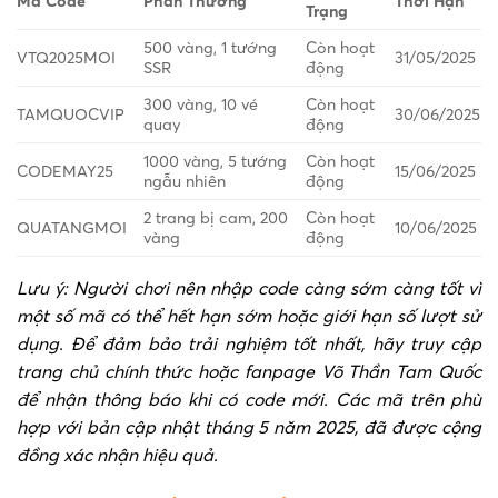
Mã Code
Phần Thưởng
Thời Hạn
Trạng
500 vàng, 1 tướng
Còn hoạt
VTQ2025MOI
31/05/2025
SSR
động
300 vàng, 10 vé
Còn hoạt
TAMQUOCVIP
30/06/2025
quay
động
1000 vàng, 5 tướng
Còn hoạt
CODEMAY25
15/06/2025
ngẫu nhiên
động
2 trang bị cam, 200
Còn hoạt
QUATANGMOI
10/06/2025
vàng
động
Lưu ý: Người chơi nên nhập code càng sớm càng tốt vì
một số mã có thể hết hạn sớm hoặc giới hạn số lượt sử
dụng. Để đảm bảo trải nghiệm tốt nhất, hãy truy cập
trang chủ chính thức hoặc fanpage Võ Thần Tam Quốc
để nhận thông báo khi có code mới. Các mã trên phù
hợp với bản cập nhật tháng 5 năm 2025, đã được cộng
đồng xác nhận hiệu quả.