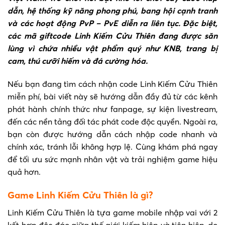
dẫn, hệ thống kỹ năng phong phú, bang hội cạnh tranh
và các hoạt động PvP – PvE diễn ra liên tục. Đặc biệt,
các mã giftcode Linh Kiếm Cửu Thiên đang được săn
lùng vì chứa nhiều vật phẩm quý như KNB, trang bị
cam, thú cưỡi hiếm và đá cường hóa.
Nếu bạn đang tìm cách nhận code Linh Kiếm Cửu Thiên
miễn phí, bài viết này sẽ hướng dẫn đầy đủ từ các kênh
phát hành chính thức như fanpage, sự kiện livestream,
đến các nền tảng đối tác phát code độc quyền. Ngoài ra,
bạn còn được hướng dẫn cách nhập code nhanh và
chính xác, tránh lỗi không hợp lệ. Cùng khám phá ngay
để tối ưu sức mạnh nhân vật và trải nghiệm game hiệu
quả hơn.
Game Linh Kiếm Cửu Thiên là gì?
Linh Kiếm Cửu Thiên là tựa game mobile nhập vai với 2
kết hợp độc đáo giữa thế giới kiếm hiệp và tiên hiệp, do