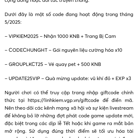
cộng đồng hoặc đối tác truyền thông.
Dưới đây là một số code đang hoạt động trong tháng
5/2025:
– VIPKIEM2025 – Nhận 1000 KNB + Trang Bị Cam
– CODECHUNGHT – Gói nguyên liệu cường hóa x10
– GROUPLKCT25 – Vé quay pet + 500 KNB
– UPDATE25VIP – Quà mừng update: vũ khí đỏ + EXP x3
Người chơi có thể truy cập trang nhập giftcode chính
thức tại https://linhkiem.vgp.vn/giftcode để điền mã.
Nên theo dõi các kênh mạng xã hội và sự kiện livestream
để không bỏ lỡ những đợt phát code game update mới,
đặc biệt trong các dịp lễ Tết hoặc khi game ra mắt bản
mở rộng. Sử dụng đúng thời điểm sẽ tối ưu hóa tài