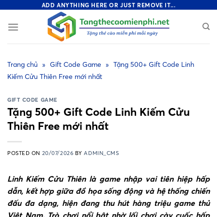
Skip
ADD ANYTHING HERE OR JUST REMOVE IT...
to
content
Trang chủ
»
Gift Code Game
»
Tặng 500+ Gift Code Linh
Kiếm Cửu Thiên Free mới nhất
GIFT CODE GAME
Tặng 500+ Gift Code Linh Kiếm Cửu
Thiên Free mới nhất
POSTED ON
20/07/2026
BY
ADMIN_CMS
Linh Kiếm Cửu Thiên là game nhập vai tiên hiệp hấp
dẫn, kết hợp giữa đồ họa sống động và hệ thống chiến
đấu đa dạng, hiện đang thu hút hàng triệu game thủ
Việt Nam. Trò chơi nổi bật nhờ lối chơi cày cuốc hấp