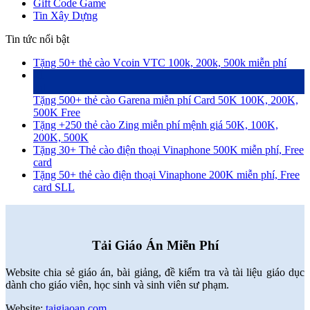
Gift Code Game
Tin Xây Dựng
Tin tức nổi bật
Tặng 50+ thẻ cào Vcoin VTC 100k, 200k, 500k miễn phí
21
Jul
Tặng 500+ thẻ cào Garena miễn phí Card 50K 100K, 200K,
500K Free
Tặng +250 thẻ cào Zing miễn phí mệnh giá 50K, 100K,
200K, 500K
Tặng 30+ Thẻ cào điện thoại Vinaphone 500K miễn phí, Free
card
Tặng 50+ thẻ cào điện thoại Vinaphone 200K miễn phí, Free
card SLL
Tải Giáo Án Miễn Phí
Website chia sẻ giáo án, bài giảng, đề kiểm tra và tài liệu giáo dục
dành cho giáo viên, học sinh và sinh viên sư phạm.
Website:
taigiaoan.com