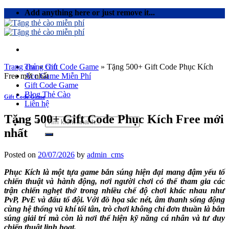
Skip
Add anything here or just remove it...
to
content
Trang chủ
Trang chủ
»
Gift Code Game
»
Tặng 500+ Gift Code Phục Kích
Free mới nhất
Acc Game Miễn Phí
Gift Code Game
Blog Thẻ Cào
Gift Code Game
Liên hệ
Tặng 500+ Gift Code Phục Kích Free mới
nhất
Posted on
20/07/2026
by
admin_cms
Phục Kích là một tựa game bắn súng hiện đại mang đậm yếu tố
chiến thuật và hành động, nơi người chơi có thể tham gia các
trận chiến nghẹt thở trong nhiều chế độ chơi khác nhau như
PvP, PvE và đấu tổ đội. Với đồ họa sắc nét, âm thanh sống động
cùng hệ thống vũ khí tối tân, trò chơi không chỉ đơn thuần là bắn
súng giải trí mà còn là nơi thể hiện kỹ năng cá nhân và tư duy
chiến thuật linh hoạt.