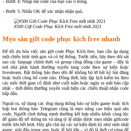
– Bước 4: Nhập mã code của bạn vào ô trống.
– Bước 5: Nhấn OK để xác nhận nhận quà.
#500 Gift Code Phục Kích Free mới nhất 2021
Mẹo săn gift code phục kích free nhanh
Để tối ưu hóa việc săn gift code Phục Kích free, bạn cần áp dụng
một chiến lược tinh gọn và có hệ thống. Trước tiên, hãy theo dõi sát
sao các fanpage chính thức và group cộng đồng của game – đây là
nơi nhà phát hành thường xuyên tung code theo sự kiện hoặc
livestream. Bật thông báo theo dõi để không bỏ lỡ bất kỳ bài đăng
hoặc buổi công bố code nào. Đồng thời, hãy lập lịch kiểm tra theo
các mốc thời gian cố định như cuối tuần hoặc ngày ra mắt bản cập
nhật – thời điểm thường xuyên xuất hiện các chiến thuật nhận code
hấp dẫn.
Ngoài ra, sử dụng các ứng dụng thông báo sự kiện game hoặc tích
hợp bot thông báo Telegram cũng là mẹo nâng cao hiệu quả săn
code. Người chơi thông minh thường kết hợp nhiều kênh cùng lúc
để giảm độ trễ thông tin và tăng tỷ lệ nhận được mẹo nhận giftcode
trước khi hết lượt. Hãy ghi chú lại các sự kiện định kỳ như sinh nhật
game, giải đấu trong app, hoặc lễ hội lớn – vì đó là thời cơ vàng để