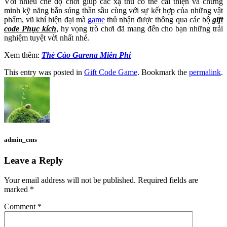
Với nhiều chế độ chơi giúp các xạ thủ có thể cải thiện và chứng
minh kỹ năng bắn súng thần sầu cùng với sự kết hợp của những vật
phẩm, vũ khí hiện đại mà
game
thủ nhận được thông qua các bộ
gift
code Phục kích
, hy vọng trò chơi đã mang đến cho bạn những trải
nghiệm tuyệt vời nhất nhé.
Xem thêm:
Thẻ Cào Garena Miễn Phí
This entry was posted in
Gift Code Game
. Bookmark the
permalink
.
admin_cms
Leave a Reply
Your email address will not be published.
Required fields are
marked
*
Comment
*