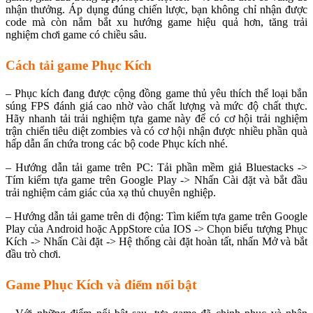
nhận thưởng. Áp dụng đúng chiến lược, bạn không chỉ nhận được
code mà còn nắm bắt xu hướng game hiệu quả hơn, tăng trải
nghiệm chơi game có chiều sâu.
Cách tải game Phục Kích
– Phục kích đang được cộng đồng game thủ yêu thích thể loại bắn
súng FPS đánh giá cao nhờ vào chất lượng và mức độ chất thực.
Hãy nhanh tải trải nghiệm tựa game này để có cơ hội trải nghiệm
trận chiến tiêu diệt zombies và có cơ hội nhận được nhiều phần quà
hấp dẫn ẩn chứa trong các bộ code Phục kích nhé.
– Hướng dẫn tải game trên PC: Tải phần mềm giả Bluestacks ->
Tím kiếm tựa game trên Google Play -> Nhấn Cài đặt và bắt đầu
trải nghiệm cảm giác của xạ thủ chuyên nghiệp.
– Hướng dẫn tải game trên di động: Tìm kiếm tựa game trên Google
Play của Android hoặc AppStore của IOS -> Chọn biểu tượng Phục
Kích -> Nhấn Cài đặt -> Hệ thống cài đặt hoàn tất, nhấn Mở và bắt
đầu trò chơi.
Game Phục Kích và điểm nổi bật