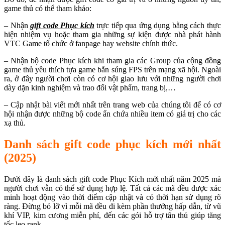
game thủ có thể tham khảo:
– Nhận
gift code Phục kích
trực tiếp qua ứng dụng bằng cách thực
hiện nhiệm vụ hoặc tham gia những sự kiện được nhà phát hành
VTC Game tổ chức ở fanpage hay website chính thức.
– Nhận bộ code Phục kích khi tham gia các Group của cộng đồng
game thủ yêu thích tựa game bắn súng FPS trên mạng xã hội. Ngoài
ra, ở đây người chơi còn có cơ hội giao lưu với những người chơi
dày dặn kinh nghiệm và trao đổi vật phẩm, trang bị,…
– Cập nhật bài viết mới nhất trên trang web của chúng tôi để có cơ
hội nhận được những bộ code ẩn chứa nhiều item có giá trị cho các
xạ thủ.
Danh sách gift code phục kích mới nhất
(2025)
Dưới đây là danh sách gift code Phục Kích mới nhất năm 2025 mà
người chơi vẫn có thể sử dụng hợp lệ. Tất cả các mã đều được xác
minh hoạt động vào thời điểm cập nhật và có thời hạn sử dụng rõ
ràng. Đừng bỏ lỡ vì mỗi mã đều đi kèm phần thưởng hấp dẫn, từ vũ
khí VIP, kim cương miễn phí, đến các gói hỗ trợ tân thủ giúp tăng
tốc leo rank.