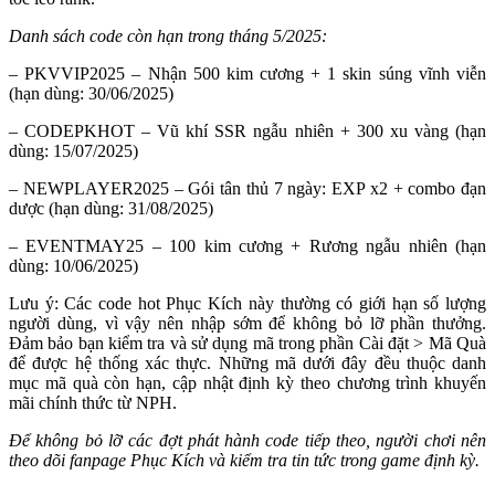
Danh sách code còn hạn trong tháng 5/2025:
– PKVVIP2025 – Nhận 500 kim cương + 1 skin súng vĩnh viễn
(hạn dùng: 30/06/2025)
– CODEPKHOT – Vũ khí SSR ngẫu nhiên + 300 xu vàng (hạn
dùng: 15/07/2025)
– NEWPLAYER2025 – Gói tân thủ 7 ngày: EXP x2 + combo đạn
dược (hạn dùng: 31/08/2025)
– EVENTMAY25 – 100 kim cương + Rương ngẫu nhiên (hạn
dùng: 10/06/2025)
Lưu ý: Các code hot Phục Kích này thường có giới hạn số lượng
người dùng, vì vậy nên nhập sớm để không bỏ lỡ phần thưởng.
Đảm bảo bạn kiểm tra và sử dụng mã trong phần Cài đặt > Mã Quà
để được hệ thống xác thực. Những mã dưới đây đều thuộc danh
mục mã quà còn hạn, cập nhật định kỳ theo chương trình khuyến
mãi chính thức từ NPH.
Để không bỏ lỡ các đợt phát hành code tiếp theo, người chơi nên
theo dõi fanpage Phục Kích và kiểm tra tin tức trong game định kỳ.