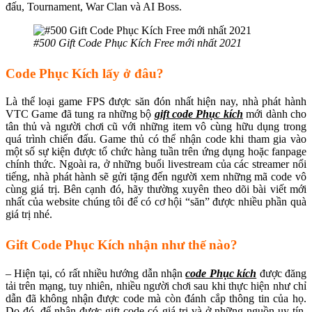
đấu, Tournament, War Clan và AI Boss.
#500 Gift Code Phục Kích Free mới nhất 2021
Code Phục Kích lấy ở đâu?
Là thể loại game FPS được săn đón nhất hiện nay, nhà phát hành
VTC Game đã tung ra những bộ
gift code Phục kích
mới dành cho
tân thủ và người chơi cũ với những item vô cùng hữu dụng trong
quá trình chiến đấu. Game thủ có thể nhận code khi tham gia vào
một số sự kiện được tổ chức hàng tuần trên ứng dụng hoặc fanpage
chính thức. Ngoài ra, ở những buổi livestream của các streamer nổi
tiếng, nhà phát hành sẽ gửi tặng đến người xem những mã code vô
cùng giá trị. Bên cạnh đó, hãy thường xuyên theo dõi bài viết mới
nhất của website chúng tôi để có cơ hội “săn” được nhiều phần quà
giá trị nhé.
Gift Code Phục Kích nhận như thế nào?
– Hiện tại, có rất nhiều hướng dẫn nhận
code Phục kích
được đăng
tải trên mạng, tuy nhiên, nhiều người chơi sau khi thực hiện như chỉ
dẫn đã không nhận được code mà còn đánh cắp thông tin của họ.
Do đó, để nhận được gift code có giá trị và ở những nguồn uy tín,