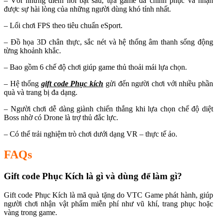
– Với những điểm nổi bật sau, tựa game đã chinh phục và nhận
được sự hài lòng của những người dùng khó tính nhất.
– Lối chơi FPS theo tiêu chuẩn eSport.
– Đồ họa 3D chân thực, sắc nét và hệ thống âm thanh sống động
từng khoảnh khắc.
– Bao gồm 6 chế độ chơi giúp game thủ thoải mái lựa chọn.
– Hệ thống
gift code Phục kích
gửi đến người chơi với nhiều phần
quà và trang bị đa dạng.
– Người chơi dễ dàng giành chiến thắng khi lựa chọn chế độ diệt
Boss nhờ có Drone là trợ thủ đắc lực.
– Có thể trải nghiệm trò chơi dưới dạng VR – thực tế ảo.
FAQs
Gift code Phục Kích là gì và dùng để làm gì?
Gift code Phục Kích là mã quà tặng do VTC Game phát hành, giúp
người chơi nhận vật phẩm miễn phí như vũ khí, trang phục hoặc
vàng trong game.