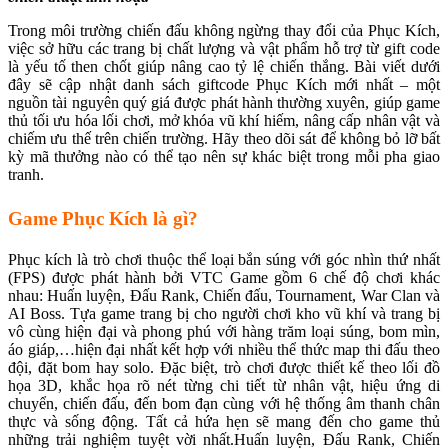
Trong môi trường chiến đấu không ngừng thay đổi của Phục Kích,
việc sở hữu các trang bị chất lượng và vật phẩm hỗ trợ từ gift code
là yếu tố then chốt giúp nâng cao tỷ lệ chiến thắng. Bài viết dưới
đây sẽ cập nhật danh sách giftcode Phục Kích mới nhất – một
nguồn tài nguyên quý giá được phát hành thường xuyên, giúp game
thủ tối ưu hóa lối chơi, mở khóa vũ khí hiếm, nâng cấp nhân vật và
chiếm ưu thế trên chiến trường. Hãy theo dõi sát để không bỏ lỡ bất
kỳ mã thưởng nào có thể tạo nên sự khác biệt trong mỗi pha giao
tranh.
Game Phục Kích là gì?
Phục kích là trò chơi thuộc thể loại bắn súng với góc nhìn thứ nhất
(FPS) được phát hành bởi VTC Game gồm 6 chế độ chơi khác
nhau: Huấn luyện, Đấu Rank, Chiến đấu, Tournament, War Clan và
AI Boss. Tựa game trang bị cho người chơi kho vũ khí và trang bị
vô cùng hiện đại và phong phú với hàng trăm loại súng, bom mìn,
áo giáp,…hiện đại nhất kết hợp với nhiều thể thức map thi đấu theo
đội, đặt bom hay solo. Đặc biệt, trò chơi được thiết kế theo lối đồ
họa 3D, khắc họa rõ nét từng chi tiết từ nhân vật, hiệu ứng di
chuyển, chiến đấu, đến bom đạn cùng với hệ thống âm thanh chân
thực và sống động. Tất cả hứa hẹn sẽ mang đến cho game thủ
những trải nghiệm tuyệt vời nhất.Huấn luyện, Đấu Rank, Chiến