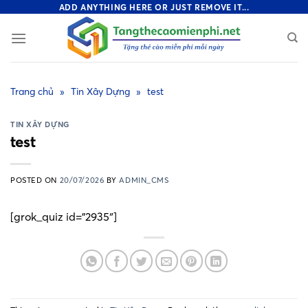
Skip
ADD ANYTHING HERE OR JUST REMOVE IT...
to
content
Trang chủ
»
Tin Xây Dựng
»
test
TIN XÂY DỰNG
test
POSTED ON
20/07/2026
BY
ADMIN_CMS
[grok_quiz id=”2935″]