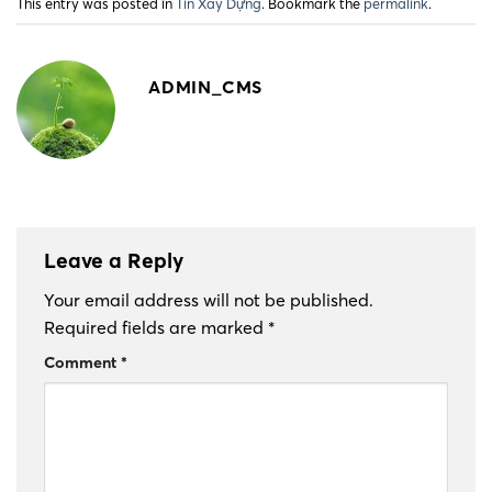
This entry was posted in
Tin Xây Dựng
. Bookmark the
permalink
.
ADMIN_CMS
Leave a Reply
Your email address will not be published.
Required fields are marked
*
Comment
*