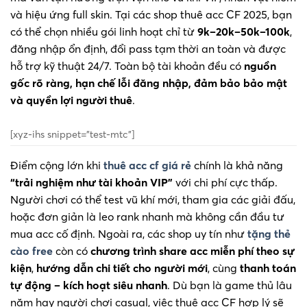
và hiệu ứng full skin. Tại các shop thuê acc CF 2025, bạn
có thể chọn nhiều gói linh hoạt chỉ từ
9k–20k–50k–100k
,
đăng nhập ổn định, đổi pass tạm thời an toàn và được
hỗ trợ kỹ thuật 24/7. Toàn bộ tài khoản đều có
nguồn
gốc rõ ràng, hạn chế lỗi đăng nhập, đảm bảo bảo mật
và quyền lợi người thuê
.
[xyz-ihs snippet=”test-mtc”]
Điểm cộng lớn khi
thuê acc cf giá rẻ
chính là khả năng
“trải nghiệm như tài khoản VIP”
với chi phí cực thấp.
Người chơi có thể test vũ khí mới, tham gia các giải đấu,
hoặc đơn giản là leo rank nhanh mà không cần đầu tư
mua acc cố định. Ngoài ra, các shop uy tín như
tặng thẻ
cào free
còn có
chương trình share acc miễn phí theo sự
kiện
,
hướng dẫn chi tiết cho người mới
, cùng
thanh toán
tự động – kích hoạt siêu nhanh
. Dù bạn là game thủ lâu
năm hay người chơi casual, việc thuê acc CF hợp lý sẽ