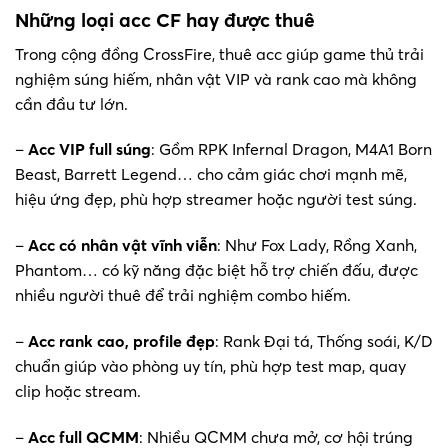
Những loại acc CF hay được thuê
Trong cộng đồng CrossFire, thuê acc giúp game thủ trải
nghiệm súng hiếm, nhân vật VIP và rank cao mà không
cần đầu tư lớn.
–
Acc VIP full súng
: Gồm RPK Infernal Dragon, M4A1 Born
Beast, Barrett Legend… cho cảm giác chơi mạnh mẽ,
hiệu ứng đẹp, phù hợp streamer hoặc người test súng.
–
Acc có nhân vật vĩnh viễn
: Như Fox Lady, Rồng Xanh,
Phantom… có kỹ năng đặc biệt hỗ trợ chiến đấu, được
nhiều người thuê để trải nghiệm combo hiếm.
–
Acc rank cao, profile đẹp
: Rank Đại tá, Thống soái, K/D
chuẩn giúp vào phòng uy tín, phù hợp test map, quay
clip hoặc stream.
–
Acc full QCMM
: Nhiều QCMM chưa mở, cơ hội trúng