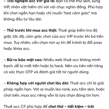
–
Trải nghiệm acc VIP giá rẻ:
Bạn có thể thử skin, súng
VIP, nhân vật hiếm chỉ với vài chục nghìn đồng. Phù hợp
khi chơi ngắn hạn hoặc chỉ muốn “test cảm giác” mà
không đầu tư lâu dài.
–
Thử trước khi mua acc thật:
Thuê giúp kiểm tra độ
giật, tốc độ, cảm giác chơi của acc VIP trước khi bỏ tiền
mua. Tuy nhiên, cần chọn nơi uy tín để tránh bị đổi pass
hoặc khóa acc.
–
Rủi ro bảo mật cao:
Nhiều web thuê acc không minh
bạch, dễ bị mất tiền hoặc bị hack. Nên ưu tiên nền tảng
có xác thực OTP và đánh giá tốt từ người dùng.
–
Không hợp với người chơi lâu dài:
Thuê acc chỉ là giải
pháp ngắn hạn. Với ai muốn leo rank, sưu tầm skin, hoặc
chơi bền, mua acc riêng vẫn là lựa chọn đáng tin hơn.
Thuê acc CF phù hợp để
chơi thử – tiết kiệm – trải