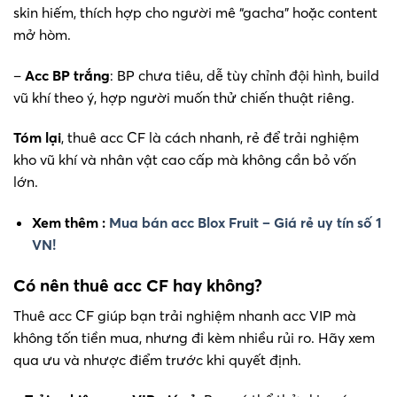
skin hiếm, thích hợp cho người mê “gacha” hoặc content
mở hòm.
–
Acc BP trắng
: BP chưa tiêu, dễ tùy chỉnh đội hình, build
vũ khí theo ý, hợp người muốn thử chiến thuật riêng.
Tóm lại
, thuê acc CF là cách nhanh, rẻ để trải nghiệm
kho vũ khí và nhân vật cao cấp mà không cần bỏ vốn
lớn.
Xem thêm :
Mua bán acc Blox Fruit – Giá rẻ uy tín số 1
VN!
Có nên thuê acc CF hay không?
Thuê acc CF giúp bạn trải nghiệm nhanh acc VIP mà
không tốn tiền mua, nhưng đi kèm nhiều rủi ro. Hãy xem
qua ưu và nhược điểm trước khi quyết định.