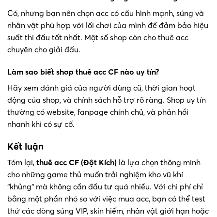
Có, nhưng bạn nên chọn acc có cấu hình mạnh, súng và
nhân vật phù hợp với lối chơi của mình để đảm bảo hiệu
suất thi đấu tốt nhất. Một số shop còn cho thuê acc
chuyên cho giải đấu.
Làm sao biết shop thuê acc CF nào uy tín?
Hãy xem đánh giá của người dùng cũ, thời gian hoạt
động của shop, và chính sách hỗ trợ rõ ràng. Shop uy tín
thường có website, fanpage chính chủ, và phản hồi
nhanh khi có sự cố.
Kết luận
Tóm lại,
thuê acc CF (Đột Kích)
là lựa chọn thông minh
cho những game thủ muốn trải nghiệm kho vũ khí
“khủng” mà không cần đầu tư quá nhiều. Với chi phí chỉ
bằng một phần nhỏ so với việc mua acc, bạn có thể test
thử các dòng súng VIP, skin hiếm, nhân vật giới hạn hoặc