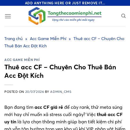
Skip
ADD ANYTHING HERE OR JUST REMOVE IT...
to
content
Trang chủ
»
Acc Game Miễn Phí
»
Thuê acc CF – Chuyên Cho
Thuê Bán Acc Đột Kích
ACC GAME MIỄN PHÍ
Thuê acc CF – Chuyên Cho Thuê Bán
Acc Đột Kích
POSTED ON
20/07/2026
BY
ADMIN_CMS
Bạn đang tìm
acc CF giá rẻ
để cày rank, thử meta súng
mới hay chỉ muốn xả stress cuối ngày? Việc
thuê acc CF
uy tín
là lựa chọn thông minh giúp bạn tiết kiệm chi phí
mà vẫn tận hưởng trọn vẹn kho vũ khí VIP, nhân vật hiếm