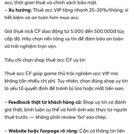
acc, thời gian thuê và chính sách bảo mật.
–
Xu hướng:
Thuê acc VIP tăng nhanh 25–30%/tháng, vì
tiết kiệm và an toàn hơn mua acc.
Giá thuê nick CF dao động từ 5.000 đến 500.000đ tùy
cấp độ. Hãy chọn nền tảng uy tín để đảm bảo an toàn
và trải nghiệm trọn vẹn.
Tiêu chí chọn shop thuê acc CF uy tín
Thuê acc CF giúp game thủ trải nghiệm acc VIP mà
không tốn nhiều chi phí. Tuy nhiên, chọn đúng shop uy tín
là yếu tố quyết định để tránh bị lừa hoặc mất tiền oan.
–
Feedback thật từ khách hàng cũ:
Shop uy tín có đánh
giá thật, bình luận cụ thể và hình ảnh xác thực từ người
thuê trước — không phải review “ảo” sao chép.
–
Website hoặc fanpage rõ ràng:
Cần có thông tin liên