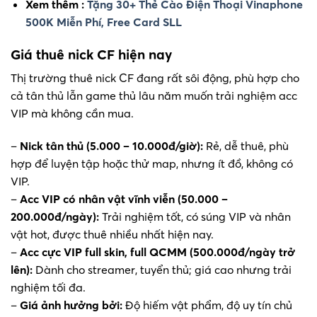
Xem thêm :
Tặng 30+ Thẻ Cào Điện Thoại Vinaphone
500K Miễn Phí, Free Card SLL
Giá thuê nick CF hiện nay
Thị trường thuê nick CF đang rất sôi động, phù hợp cho
cả tân thủ lẫn game thủ lâu năm muốn trải nghiệm acc
VIP mà không cần mua.
–
Nick tân thủ (5.000 – 10.000đ/giờ):
Rẻ, dễ thuê, phù
hợp để luyện tập hoặc thử map, nhưng ít đồ, không có
VIP.
–
Acc VIP có nhân vật vĩnh viễn (50.000 –
200.000đ/ngày):
Trải nghiệm tốt, có súng VIP và nhân
vật hot, được thuê nhiều nhất hiện nay.
–
Acc cực VIP full skin, full QCMM (500.000đ/ngày trở
lên):
Dành cho streamer, tuyển thủ; giá cao nhưng trải
nghiệm tối đa.
–
Giá ảnh hưởng bởi:
Độ hiếm vật phẩm, độ uy tín chủ