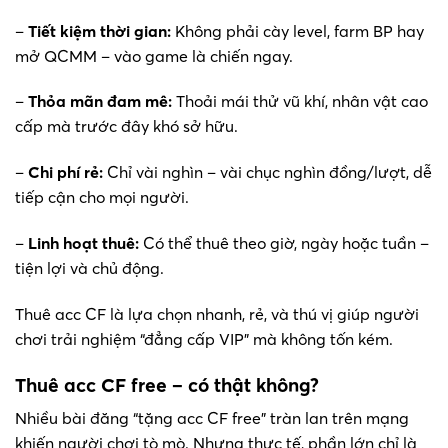
–
Tiết kiệm thời gian:
Không phải cày level, farm BP hay
mở QCMM – vào game là chiến ngay.
–
Thỏa mãn đam mê:
Thoải mái thử vũ khí, nhân vật cao
cấp mà trước đây khó sở hữu.
–
Chi phí rẻ:
Chỉ vài nghìn – vài chục nghìn đồng/lượt, dễ
tiếp cận cho mọi người.
–
Linh hoạt thuê:
Có thể thuê theo giờ, ngày hoặc tuần –
tiện lợi và chủ động.
Thuê acc CF là lựa chọn nhanh, rẻ, và thú vị giúp người
chơi trải nghiệm “đẳng cấp VIP” mà không tốn kém.
Thuê acc CF free – có thật không?
Nhiều bài đăng “tặng acc CF free” tràn lan trên mạng
khiến người chơi tò mò. Nhưng thực tế, phần lớn chỉ là