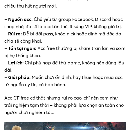
chiêu thu hút người mới.
–
Nguồn acc:
Chủ yếu từ group Facebook, Discord hoặc
shop nhỏ, đa số là acc tân thủ, ít súng VIP, không giá trị.
–
Rủi ro:
Dễ bị đổi pass, khóa nick hoặc dính mã độc do
chia sẻ công khai.
–
Tồn tại ngắn:
Acc free thường bị share tràn lan và sớm
bị hệ thống khóa.
–
Lợi ích:
Chỉ phù hợp để thử game, không nên dùng lâu
dài.
–
Giải pháp:
Muốn chơi ổn định, hãy thuê hoặc mua acc
từ nguồn uy tín, có bảo hành.
Acc CF free có thật nhưng rủi ro cao, chỉ nên xem như
trải nghiệm tạm thời – không phải lựa chọn an toàn cho
người chơi nghiêm túc.