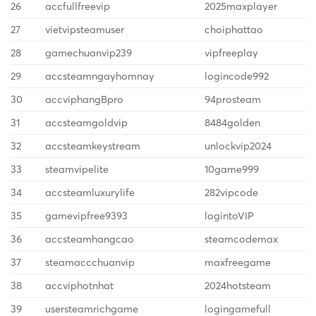
26
accfullfreevip
2025maxplayer
27
vietvipsteamuser
choiphattao
28
gamechuanvip239
vipfreeplay
29
accsteamngayhomnay
logincode992
30
accviphangBpro
94prosteam
31
accsteamgoldvip
8484golden
32
accsteamkeystream
unlockvip2024
33
steamvipelite
10game999
34
accsteamluxurylife
282vipcode
35
gamevipfree9393
logintoVIP
36
accsteamhangcao
steamcodemax
37
steamaccchuanvip
maxfreegame
38
accviphotnhat
2024hotsteam
39
usersteamrichgame
logingamefull