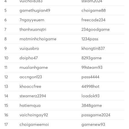
4
vuichoi8383
steam2024
5
gamethugian49
choigame88
6
7ngayyeuem
freecode234
7
thanhxuanqtri
234goodgame
8
motminhchoigame
1234pass
9
vuiquabro
khongtin837
10
doipho47
8293game
11
mualanhgame
99steam93
12
accngon123
pass4444
13
khoaccfree
44998hot
14
steamerz2394
loadok93
15
hatiemqua
3848game
16
vaichoingay92
passgame2024
17
choigameemoi
gamenew93