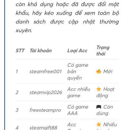
còn khả dụng hoặc đã được đổi mật
khẩu, hãy kéo xuống để xem toàn bộ
danh sách được cập nhật thường
xuyên.
Trạng
STT
Tài khoản
Loại Acc
thái
Có game
1
steamfree001
bản
Mới
quyền
Acc nhiều
Hoạt
2
steamvip2026
game
động
Có game
Còn
3
freesteampro
AAA
dùng
Acc
Nhiều
4
steamgift88