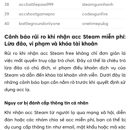
38
accbattlepass999
steamgunnhanh
39
accshootgamepro
codexgunfire
40
battlegroundonlyone
onetimepubg
Cảnh báo rủi ro khi nhận acc Steam miễn phí:
Lừa đảo, vi phạm và khóa tài khoản
Rủi ro khi nhận acc Steam free không chỉ đơn giản là
việc mất quyền truy cập trò chơi. Đây có thể là chiêu trò
lừa đảo có chủ đích, vi phạm điều khoản dịch vụ của
Steam và dẫn đến khóa tài khoản vĩnh viễn. Dưới đây là
những cảnh báo bạn cần nắm rõ trước khi quyết định sử
dụng acc lạ.
Nguy cơ bị đánh cắp thông tin cá nhân
Khi nhận acc Steam từ người lạ qua mạng xã hội, diễn
đàn hoặc các nhóm chia sẻ acc miễn phí, bạn có thể bị
dụ cung cấp thông tin như email, mật khẩu hoặc mã xác