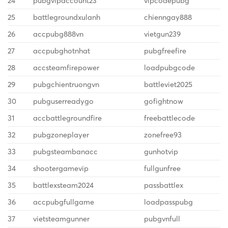
24
pubgvipaccount23
vipcodepubg
25
battlegroundxulanh
chienngay888
26
accpubg888vn
vietgun239
27
accpubghotnhat
pubgfreefire
28
accsteamfirepower
loadpubgcode
29
pubgchientruongvn
battleviet2025
30
pubguserreadygo
gofightnow
31
accbattlegroundfire
freebattlecode
32
pubgzoneplayer
zonefree93
33
pubgsteambanacc
gunhotvip
34
shootergamevip
fullgunfree
35
battlexsteam2024
passbattlex
36
accpubgfullgame
loadpasspubg
37
vietsteamgunner
pubgvnfull