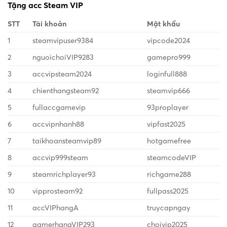
Tặng acc Steam VIP
STT
Tài khoản
Mật khẩu
1
steamvipuser9384
vipcode2024
2
nguoichoiVIP9283
gamepro999
3
accvipsteam2024
loginfull888
4
chienthangsteam92
steamvip666
5
fullaccgamevip
93proplayer
6
accvipnhanh88
vipfast2025
7
taikhoansteamvip89
hotgamefree
8
accvip999steam
steamcodeVIP
9
steamrichplayer93
richgame288
10
vipprosteam92
fullpass2025
11
accVIPhangA
truycapngay
12
gamerhangVIP293
choivip2025