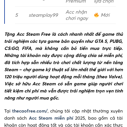
Premium
lựa chọn
Acc nhận
5
steamplay99
Mới
chơi ngay
Tặng Acc Steam Free là cách nhanh nhất để game thủ
trải nghiệm các tựa game bản quyền như GTA 5, PUBG,
CS:GO, FIFA, mà không cần bỏ tiền mua trực tiếp.
Những tài khoản này được cộng đồng chia sẻ miễn phí,
đã tích hợp sẵn nhiều trò chơi chất lượng từ nền tảng
Steam – chợ game kỹ thuật số lớn nhất thế giới với hơn
120 triệu người dùng hoạt động mỗi tháng (theo Valve).
Việc sở hữu Acc Steam có sẵn game giúp người chơi
tiết kiệm chi phí mà vẫn được trải nghiệm trọn vẹn tính
năng như người mua gốc.
Tại
thecaofree.com/
, chúng tôi cập nhật thường xuyên
danh sách
Acc Steam miễn phí
2025, bao gồm cả tài
khoản còn hoạt động tốt và các tài khoản cần xác thực