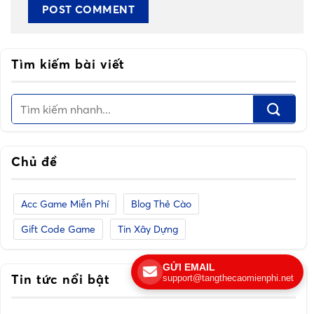
Tìm kiếm bài viết
Chủ đề
Acc Game Miễn Phí
Blog Thẻ Cào
Gift Code Game
Tin Xây Dựng
GỬI EMAIL
Tin tức nổi bật
support@tangthecaomienphi.net