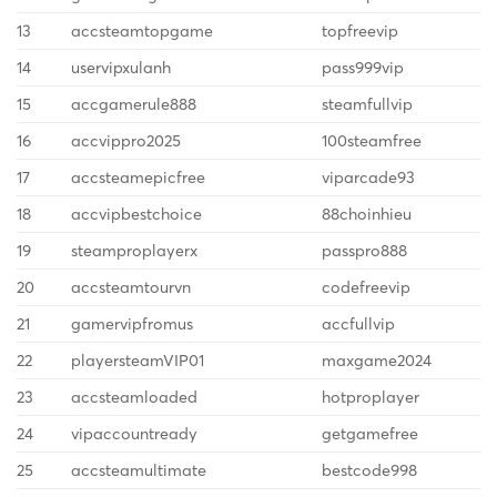
13
accsteamtopgame
topfreevip
14
uservipxulanh
pass999vip
15
accgamerule888
steamfullvip
16
accvippro2025
100steamfree
17
accsteamepicfree
viparcade93
18
accvipbestchoice
88choinhieu
19
steamproplayerx
passpro888
20
accsteamtourvn
codefreevip
21
gamervipfromus
accfullvip
22
playersteamVIP01
maxgame2024
23
accsteamloaded
hotproplayer
24
vipaccountready
getgamefree
25
accsteamultimate
bestcode998