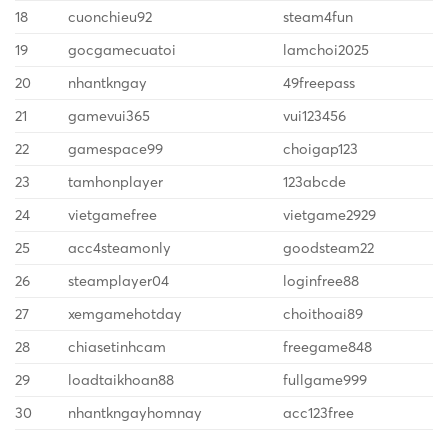
18
cuonchieu92
steam4fun
19
gocgamecuatoi
lamchoi2025
20
nhantkngay
49freepass
21
gamevui365
vui123456
22
gamespace99
choigap123
23
tamhonplayer
123abcde
24
vietgamefree
vietgame2929
25
acc4steamonly
goodsteam22
26
steamplayer04
loginfree88
27
xemgamehotday
choithoai89
28
chiasetinhcam
freegame848
29
loadtaikhoan88
fullgame999
30
nhantkngayhomnay
acc123free