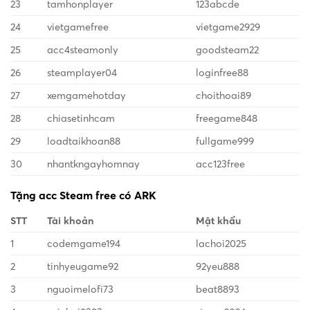
23
tamhonplayer
123abcde
24
vietgamefree
vietgame2929
25
acc4steamonly
goodsteam22
26
steamplayer04
loginfree88
27
xemgamehotday
choithoai89
28
chiasetinhcam
freegame848
29
loadtaikhoan88
fullgame999
30
nhantkngayhomnay
acc123free
Tặng acc Steam free có ARK
STT
Tài khoản
Mật khẩu
1
codemgame194
lachoi2025
2
tinhyeugame92
92yeu888
3
nguoimelofi73
beat8893