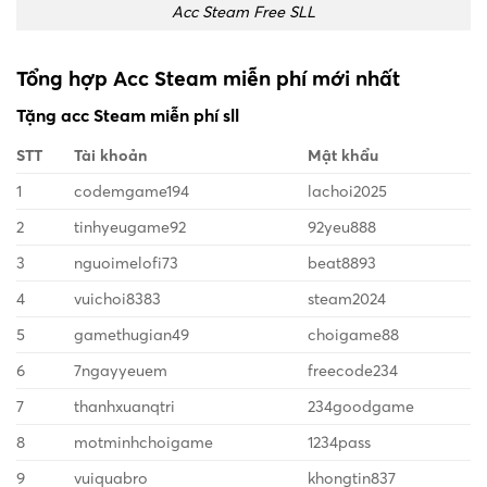
Acc Steam Free SLL
Tổng hợp Acc Steam miễn phí mới nhất
Tặng acc Steam miễn phí sll
STT
Tài khoản
Mật khẩu
1
codemgame194
lachoi2025
2
tinhyeugame92
92yeu888
3
nguoimelofi73
beat8893
4
vuichoi8383
steam2024
5
gamethugian49
choigame88
6
7ngayyeuem
freecode234
7
thanhxuanqtri
234goodgame
8
motminhchoigame
1234pass
9
vuiquabro
khongtin837