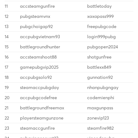
11
accsteamgunfire
battletoday
12
pubgsteamvnx
xaxapass999
13
pubgchoigap92
freepubgcode
14
accpubgvietnam93
login999pubg
15
battlegroundhunter
pubgopen2024
16
accsteamshoot88
shotgunfree
17
gamepubgvip2025
battlexx849
18
accpubgsolo92
gunnation92
19
steamaccpubgday
nhanpubgngay
20
accpubgcodefree
codemienphi
21
battlegroundfreemax
maxgunpass
22
playersteamgunzone
zonevip123
23
steamaccgunfire
steamfire982