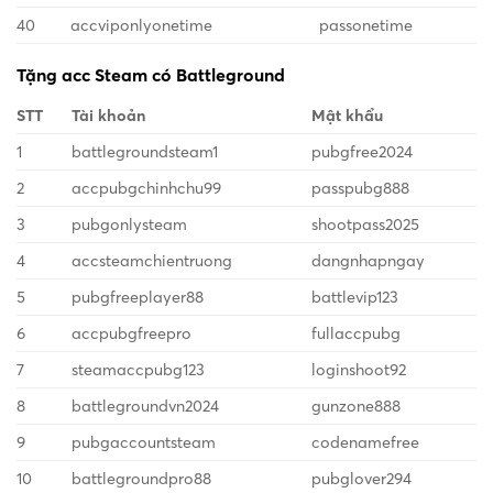
40
accviponlyonetime
passonetime
Tặng acc Steam có Battleground
STT
Tài khoản
Mật khẩu
1
battlegroundsteam1
pubgfree2024
2
accpubgchinhchu99
passpubg888
3
pubgonlysteam
shootpass2025
4
accsteamchientruong
dangnhapngay
5
pubgfreeplayer88
battlevip123
6
accpubgfreepro
fullaccpubg
7
steamaccpubg123
loginshoot92
8
battlegroundvn2024
gunzone888
9
pubgaccountsteam
codenamefree
10
battlegroundpro88
pubglover294