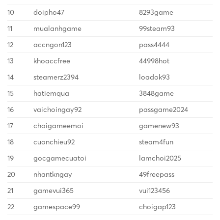
10
doipho47
8293game
11
mualanhgame
99steam93
12
accngon123
pass4444
13
khoaccfree
44998hot
14
steamerz2394
loadok93
15
hatiemqua
3848game
16
vaichoingay92
passgame2024
17
choigameemoi
gamenew93
18
cuonchieu92
steam4fun
19
gocgamecuatoi
lamchoi2025
20
nhantkngay
49freepass
21
gamevui365
vui123456
22
gamespace99
choigap123