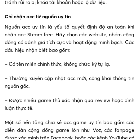
tránh rủi ro bị khóa tài khoản hoặc lộ dữ liệu.
Chỉ nhận acc từ nguồn uy tín
Nguồn acc uy tín là yếu tố quyết định độ an toàn khi
nhận acc Steam free. Hãy chọn các website, nhóm cộng
đồng có đánh giá tích cực và hoạt động minh bạch. Các
dấu hiệu nhận biết bao gồm:
– Có tên miền chính thức, không chứa ký tự lạ.
– Thường xuyên cập nhật acc mới, công khai thông tin
nguồn gốc.
– Được nhiều game thủ xác nhận qua review hoặc bình
luận thực tế.
Một số nền tảng chia sẻ acc game uy tín bao gồm các
diễn đàn cộng đồng game lớn như Voz, các fanpage
được xác minh trên Facebook, hoặc các kênh YouTube có