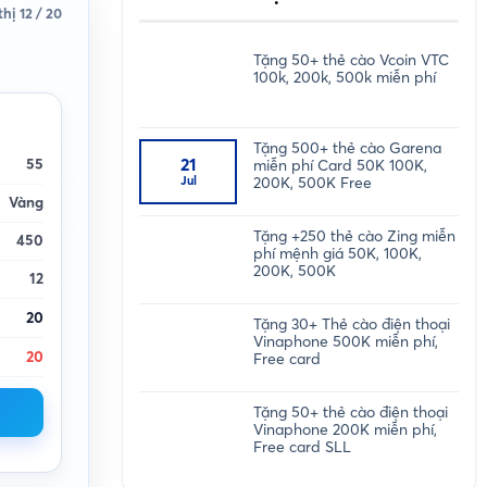
thị 12 / 20
bile
thành công
Chúc mừng
ID 13***61
đã nhận acc
Acc Huyền Thoại Hải Tặ
Tặng 50+ thẻ cào Vcoin VTC
100k, 200k, 500k miễn phí
Tặng 500+ thẻ cào Garena
21
miễn phí Card 50K 100K,
55
Jul
200K, 500K Free
Vàng
Tặng +250 thẻ cào Zing miễn
450
phí mệnh giá 50K, 100K,
200K, 500K
12
20
Tặng 30+ Thẻ cào điện thoại
Vinaphone 500K miễn phí,
20
Free card
Tặng 50+ thẻ cào điện thoại
Vinaphone 200K miễn phí,
Free card SLL