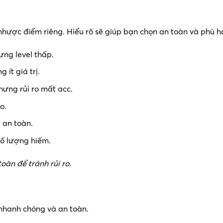
u nhược điểm riêng. Hiểu rõ sẽ giúp bạn chọn an toàn và phù h
hưng level thấp.
 ít giá trị.
nhưng rủi ro mất acc.
o.
 an toàn.
số lượng hiếm.
oàn để tránh rủi ro.
nhanh chóng và an toàn.