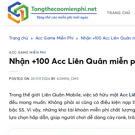
Skip
to
TRANG CHỦ
content
Trang chủ
»
Acc Game Miễn Phí
»
Nhận +100 Acc Liên Quân mi
ACC GAME MIỄN PHÍ
Nhận +100 Acc Liên Quân miễn ph
POSTED ON
20/07/2026
BY
ADMIN_CMS
Trong thế giới Liên Quân Mobile, việc sở hữu một
Acc Li
đều mong muốn. Không phải ai cũng có điều kiện nạp th
bậc SS. Vì vậy, những kho tài khoản miễn phí chất lượn
lựa chọn hấp dẫn, giúp người chơi dễ dàng cày rank, trải