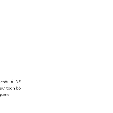
 châu Á. Để
 giữ toàn bộ
g game.