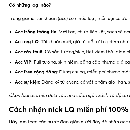
Có những loại nào?
Trong game, tài khoản (acc) có nhiều loại, mỗi loại có ư
Acc trắng thông tin
: Mới tạo, chưa liên kết, sạch sẽ n
Acc reg LQ
: Tài khoản mới, giá rẻ, dễ trải nghiệm nhưng
Acc cày thuê
: Có sẵn tướng/skin, tiết kiệm thời gian 
Acc VIP
: Full tướng, skin hiếm, đẳng cấp nhưng giá ca
Acc free cộng đồng
: Dùng chung, miễn phí nhưng mất
Acc sự kiện
: Đăng ký từ event, có vật phẩm giới hạn, 
Chọn loại acc nên dựa vào nhu cầu, ngân sách và độ an t
Cách nhận nick LQ miễn phí 100%
Hãy làm theo các bước đơn giản dưới đây để nhận acc 