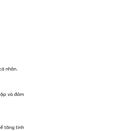
 cá nhân.
 lặp và đảm
ể tăng tính