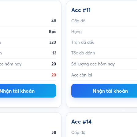
Acc #11
48
Cấp độ
Bạc
Hạng
u
320
Trận đã đấu
h
13
Tốc độ đánh
cc hôm nay
20
Số lượng acc hôm nay
20
Acc còn lại
Nhận tài khoản
Nhận tài khoản
Acc #14
58
Cấp độ