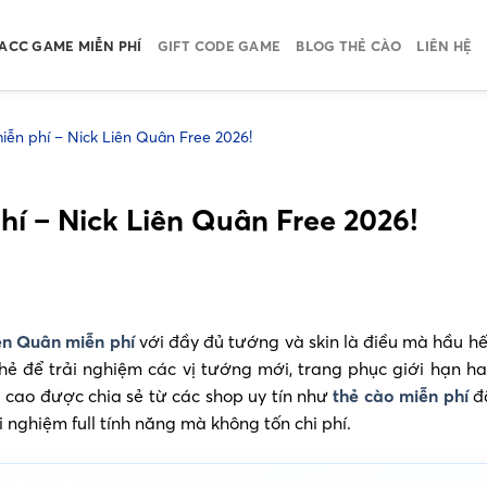
ACC GAME MIỄN PHÍ
GIFT CODE GAME
BLOG THẺ CÀO
LIÊN HỆ
ễn phí – Nick Liên Quân Free 2026!
í – Nick Liên Quân Free 2026!
ên Quân miễn phí
với đầy đủ tướng và skin là điều mà hầu h
ẻ để trải nghiệm các vị tướng mới, trang phục giới hạn ha
g cao được chia sẻ từ các shop uy tín như
thẻ cào miễn phí
đã
 nghiệm full tính năng mà không tốn chi phí.