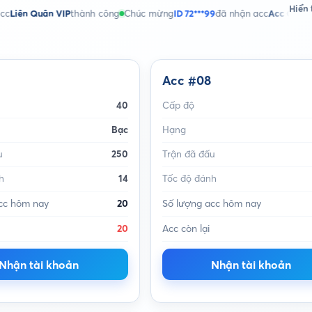
Hiển 
uân VIP
thành công
Chúc mừng
ID 72***99
đã nhận acc
Acc Call of Duty Mo
Acc #08
40
Cấp độ
Bạc
Hạng
u
250
Trận đã đấu
h
14
Tốc độ đánh
cc hôm nay
20
Số lượng acc hôm nay
20
Acc còn lại
Nhận tài khoản
Nhận tài khoản