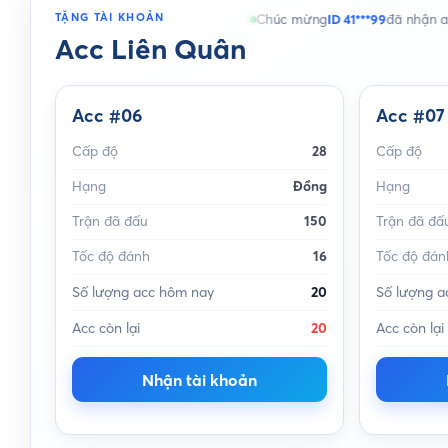
TẶNG TÀI KHOẢN
n acc
Acc Liên Quân
thành công
Chúc mừng
ID 41***99
đã nhận acc
Liên Q
Acc Liên Quân
Acc #06
Acc #07
Cấp độ
28
Cấp độ
Hạng
Đồng
Hạng
Trận đã đấu
150
Trận đã đấ
Tốc độ đánh
16
Tốc độ đán
Số lượng acc hôm nay
20
Số lượng a
Acc còn lại
20
Acc còn lại
Nhận tài khoản