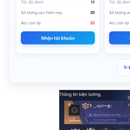
Tốc độ đánh
10
Tốc độ đán
Số lượng acc hôm nay
20
Số lượng a
Acc còn lại
20
Acc còn lại
Nhận tài khoản
↻ 