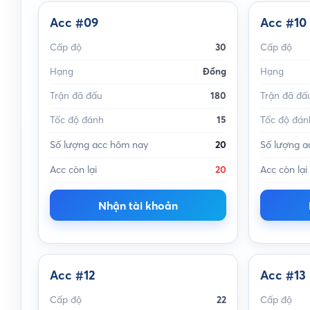
Acc #09
Acc #10
Cấp độ
30
Cấp độ
Hạng
Đồng
Hạng
Trận đã đấu
180
Trận đã đấ
Tốc độ đánh
15
Tốc độ đán
Số lượng acc hôm nay
20
Số lượng a
Acc còn lại
20
Acc còn lại
Nhận tài khoản
Acc #12
Acc #13
Cấp độ
22
Cấp độ