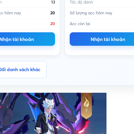
h
13
Tốc độ đánh
cc hôm nay
20
Số lượng acc hôm nay
20
Acc còn lại
Nhận tài khoản
Nhận tài khoản
Đổi danh sách khác