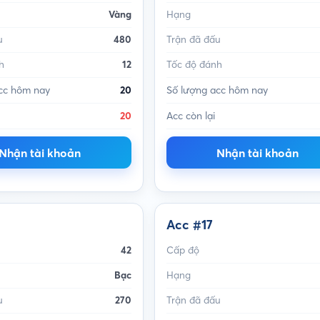
Vàng
Hạng
u
480
Trận đã đấu
h
12
Tốc độ đánh
cc hôm nay
20
Số lượng acc hôm nay
20
Acc còn lại
Nhận tài khoản
Nhận tài khoản
Acc #17
42
Cấp độ
Bạc
Hạng
u
270
Trận đã đấu